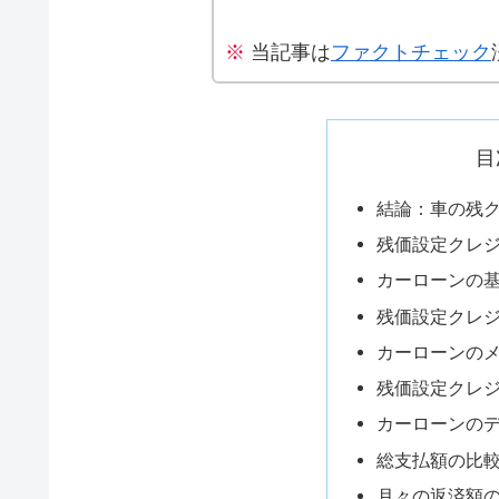
※
当記事は
ファクトチェック
目
結論：車の残
残価設定クレ
カーローンの
残価設定クレ
カーローンの
残価設定クレ
カーローンの
総支払額の比
月々の返済額