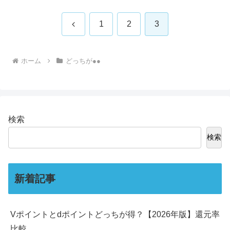
前
1
2
3
へ
ホーム
どっちが●●
検索
検索
新着記事
Vポイントとdポイントどっちが得？【2026年版】還元率
比較